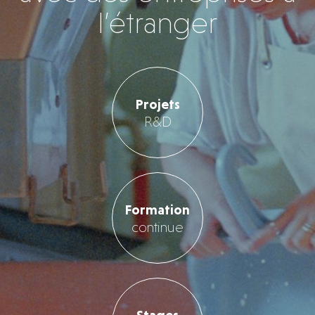
l’étranger
Projets
R&D
Formation
continue
Stages